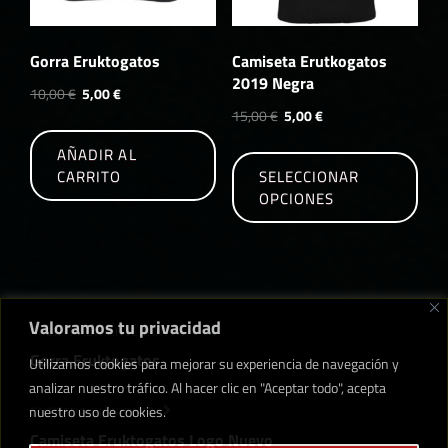
página
pági
de
de
producto
prod
Gorra Eruktogatos
Camiseta Erutkogatos
2019 Negra
El
El
10,00
€
5,00
€
El
El
precio
precio
15,00
€
5,00
€
precio
precio
original
actual
Este
AÑADIR AL
original
actual
era:
es:
prod
CARRITO
SELECCIONAR
era:
es:
10,00 €.
5,00 €.
tien
OPCIONES
15,00 €.
5,00 €.
múlt
vari
Las
opci
se
Valoramos tu privacidad
Navegación
Entrada
ENTRADA ANTERIOR
pue
de
anterior
Gorra Eruktogatos
eleg
Utilizamos cookies para mejorar su experiencia de navegación y
entradas
en
analizar nuestro tráfico. Al hacer clic en "Aceptar todo", acepta
la
nuestro uso de cookies.
Entrada
ENTRADA SIGUIENTE
pági
siguiente
Camiseta Eruktogatos Logo Nuevo