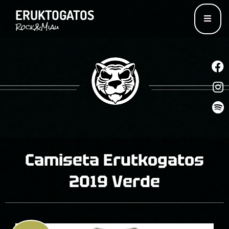
ERUKTOGATOS
Rock&Miau
I
S
Camiseta Erutkogatos
2019 Verde