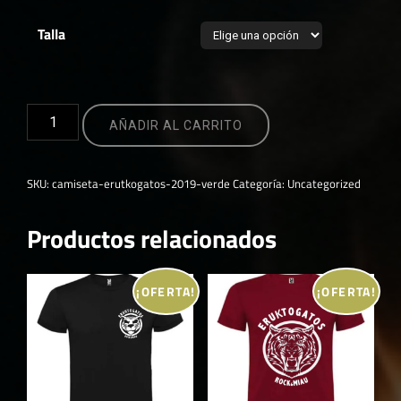
precio
precio
original
actual
Talla
era:
es:
15,00 €.
5,00 €.
Camiseta
AÑADIR AL CARRITO
Erutkogatos
2019
Verde
SKU:
camiseta-erutkogatos-2019-verde
Categoría:
Uncategorized
cantidad
Productos relacionados
¡OFERTA!
¡OFERTA!