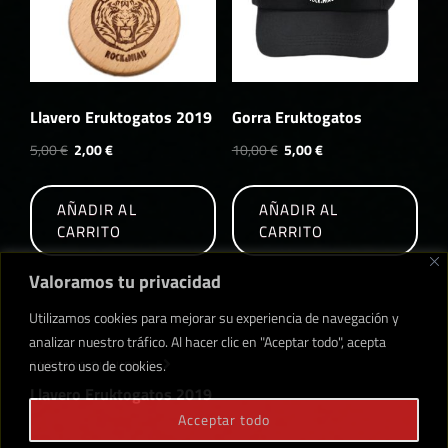
en
en
la
la
página
pági
de
de
producto
prod
Llavero Eruktogatos 2019
Gorra Eruktogatos
El
El
El
El
5,00
€
2,00
€
10,00
€
5,00
€
precio
precio
precio
precio
original
actual
original
actual
AÑADIR AL
AÑADIR AL
era:
es:
era:
es:
CARRITO
CARRITO
5,00 €.
2,00 €.
10,00 €.
5,00 €.
Valoramos tu privacidad
Utilizamos cookies para mejorar su experiencia de navegación y
analizar nuestro tráfico. Al hacer clic en "Aceptar todo", acepta
Navegación
nuestro uso de cookies.
Entrada
ENTRADA SIGUIENTE
de
siguiente
Llavero Eruktogatos 2019
entradas
Acceptar todo