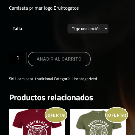
precio
precio
Camiseta primer logo Eruktogatos
original
actual
era:
es:
15,00 €.
5,00 €.
Talla
Camiseta
AÑADIR AL CARRITO
Erutkogatos
2019
Negra
SKU:
camiseta-tradicional
Categoría:
Uncategorized
cantidad
Productos relacionados
¡OFERTA!
¡OFERTA!