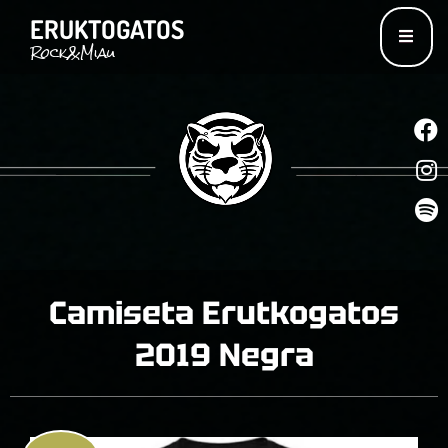
ERUKTOGATOS
Rock&Miau
I
S
Camiseta Erutkogatos
2019 Negra